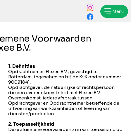
Menu
gemene Voorwaarden
xee B.V.
1. Definities
Opdrachtnemer: Flexee B.V., gevestigd te
Rotterdam, ingeschreven bij de KvK onder nummer
90091841.
Opdrachtgever: de natuurlijke of rechtspersoon
die een overeenkomst sluit met Flexee B.V.
Overeenkomst: iedere afspraak tussen
Opdrachtgever en Opdrachtnemer betreffende de
uitvoering van werkzaamheden of levering van
diensten/producten.
2. Toepasselijkheid
Deze algemene voorwaarden zijn van toepassing op